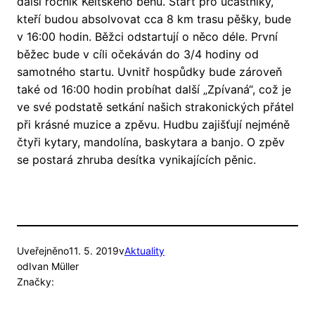
další ročník Keltského běhu. Start pro účastníky,
kteří budou absolvovat cca 8 km trasu pěšky, bude
v 16:00 hodin. Běžci odstartují o něco déle. První
běžec bude v cíli očekáván do 3/4 hodiny od
samotného startu. Uvnitř hospůdky bude zároveň
také od 16:00 hodin probíhat další „Zpívaná“, což je
ve své podstatě setkání našich strakonických přátel
při krásné muzice a zpěvu. Hudbu zajišťují nejméně
čtyři kytary, mandolína, baskytara a banjo. O zpěv
se postará zhruba desítka vynikajících pěnic.
Uveřejněno
11. 5. 2019
v
Aktuality
od
Ivan Müller
Značky: