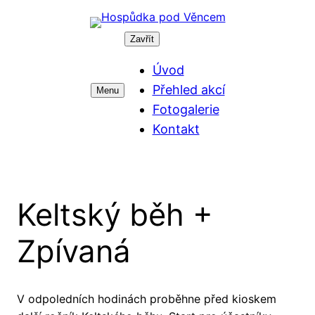
Přeskočit
na
Zavřít
obsah
Úvod
Přehled akcí
Menu
Fotogalerie
Kontakt
Keltský běh +
Zpívaná
V odpoledních hodinách proběhne před kioskem